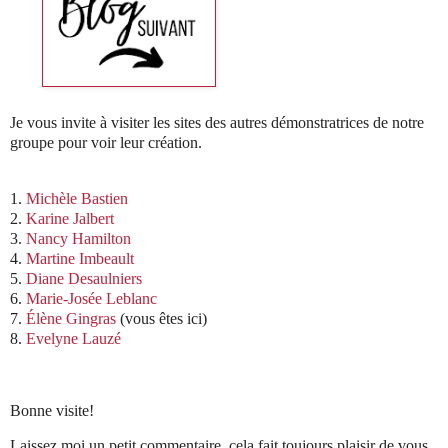
Je vous invite à visiter les sites des autres démonstratrices de notre
groupe pour voir leur création.
1.
Michèle Bastien
2.
Karine Jalbert
3.
Nancy Hamilton
4.
Martine Imbeault
5.
Diane Desaulniers
6.
Marie-Josée Leblanc
7.
Élène Gingras
(vous êtes ici)
8.
Evelyne Lauzé
Bonne visite!
Laissez moi un petit commentaire, cela fait toujours plaisir de vous