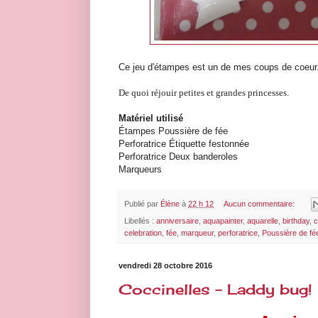
Ce jeu d'étampes est un de mes coups de coeur.
De quoi réjouir petites et grandes princesses.
Matériel utilisé
Étampes Poussière de fée
Perforatrice Étiquette festonnée
Perforatrice Deux banderoles
Marqueurs
Publié par
Élène
à
22 h 12
Aucun commentaire:
Libellés :
anniversaire
,
aquapainter
,
aquarelle
,
birthday
,
c
celebration
,
fée
,
marqueur
,
perforatrice
,
Poussière de fé
vendredi 28 octobre 2016
Coccinelles - Laddy bug!