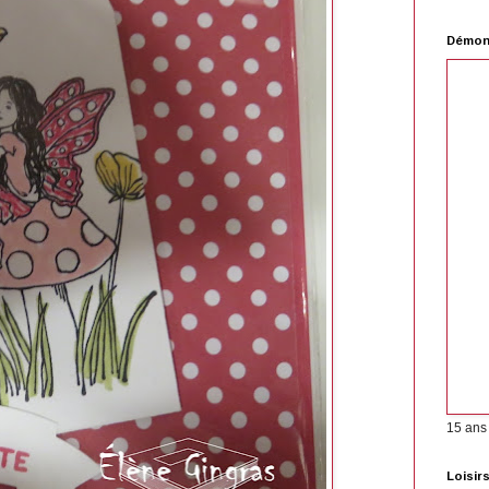
Démons
15 ans
Loisir