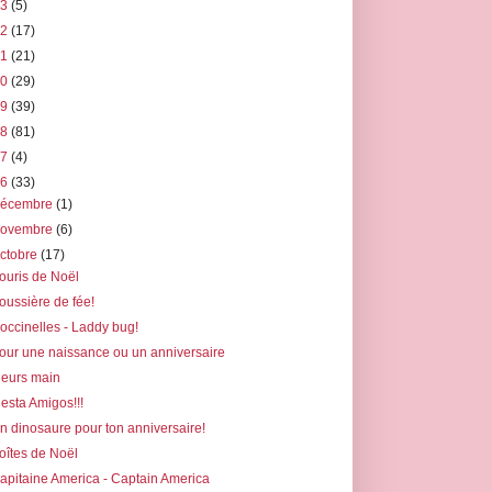
23
(5)
22
(17)
21
(21)
20
(29)
19
(39)
18
(81)
17
(4)
16
(33)
décembre
(1)
novembre
(6)
ctobre
(17)
ouris de Noël
oussière de fée!
occinelles - Laddy bug!
our une naissance ou un anniversaire
leurs main
iesta Amigos!!!
n dinosaure pour ton anniversaire!
oîtes de Noël
apitaine America - Captain America