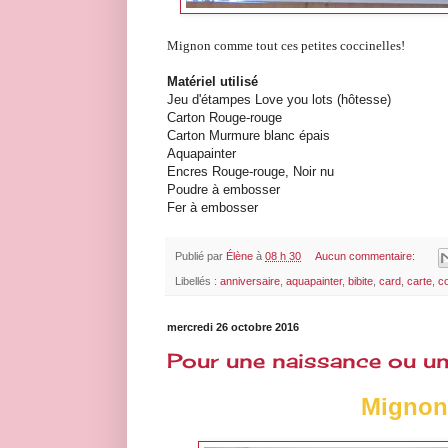
Mignon comme tout ces petites coccinelles!
Matériel utilisé
Jeu d'étampes Love you lots (hôtesse)
Carton Rouge-rouge
Carton Murmure blanc épais
Aquapainter
Encres Rouge-rouge, Noir nu
Poudre à embosser
Fer à embosser
Publié par
Élène
à
08 h 30
Aucun commentaire:
Libellés :
anniversaire
,
aquapainter
,
bibite
,
card
,
carte
,
co
mercredi 26 octobre 2016
Pour une naissance ou un
Mignon 