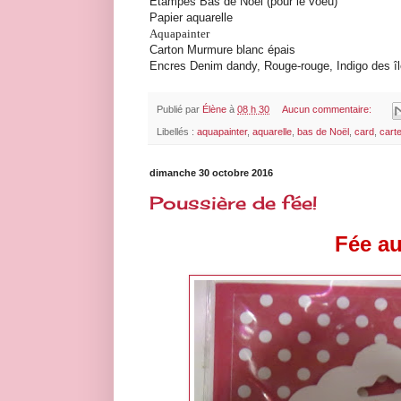
Étampes Bas de Noël (pour le voeu)
Papier aquarelle
Aquapainter
Carton Murmure blanc épais
Encres Denim dandy, Rouge-rouge, Indigo des île
Publié par
Élène
à
08 h 30
Aucun commentaire:
Libellés :
aquapainter
,
aquarelle
,
bas de Noël
,
card
,
cart
dimanche 30 octobre 2016
Poussière de fée!
Fée au