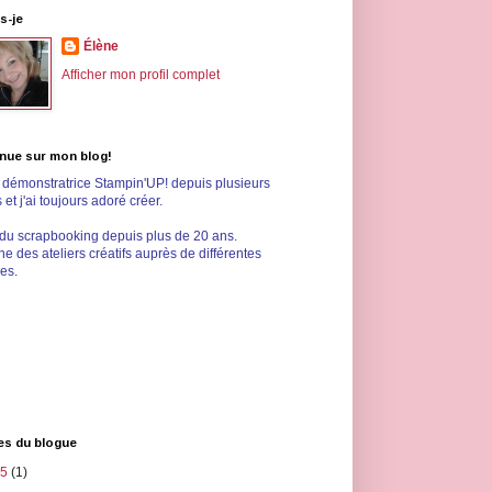
s-je
Élène
Afficher mon profil complet
nue sur mon blog!
s démonstratrice Stampin'UP! depuis plusieurs
et j'ai toujours adoré créer.
 du scrapbooking depuis plus de 20 ans.
e des ateliers créatifs auprès de différentes
les.
es du blogue
25
(1)