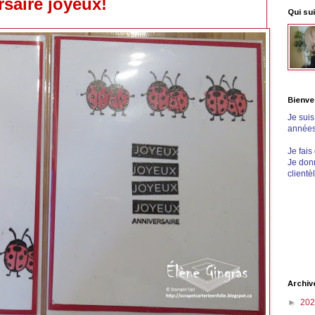
saire joyeux!
Qui sui
Bienve
Je sui
années 
Je fais
Je donn
clientè
Archiv
►
20