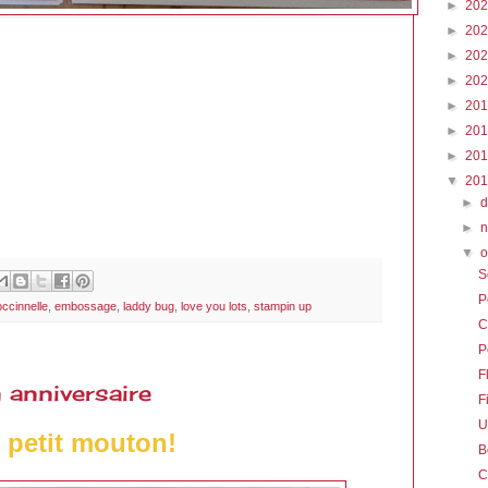
►
20
►
20
►
20
►
20
►
20
►
20
►
20
▼
20
►
►
▼
o
S
P
ccinnelle
,
embossage
,
laddy bug
,
love you lots
,
stampin up
C
P
F
 anniversaire
F
U
petit mouton!
B
C