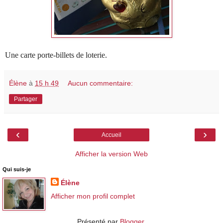
Une carte porte-billets de loterie.
Élène
à
15 h 49
Aucun commentaire:
Partager
‹
›
Accueil
Afficher la version Web
Qui suis-je
Élène
Afficher mon profil complet
Présenté par
Blogger
.