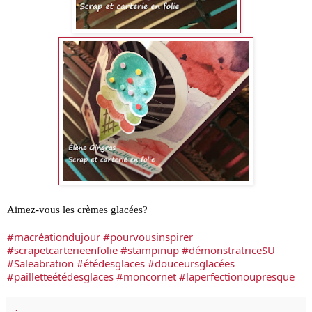
Aimez-vous les crèmes glacées?
#macréationdujour
#pourvousinspirer
#scrapetcarterieenfolie
#stampinup
#démonstratriceSU
#Saleabration
#étédesglaces
#douceursglacées
#pailletteétédesglaces
#moncornet
#laperfectionoupresque