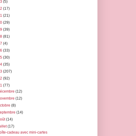
23
(5)
22
(17)
21
(21)
20
(29)
19
(39)
18
(81)
17
(4)
16
(33)
15
(30)
14
(35)
13
(207)
12
(92)
11
(77)
décembre
(12)
novembre
(12)
ctobre
(8)
septembre
(14)
août
(14)
uillet
(17)
oîte-cadeau avec mini-cartes