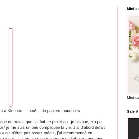
Mini-c
Mini-c
îte à Kleenex — heu!… de papiers mouchoirs.
Sale-A
 de travail que j’ai fait ce projet qui, je l’avoue, n’a pas
uoi? je me suis un peu compliquée
la vie. J
’ai d’abord défait
on » qui n’était pas assez précis, j’ai recommencé en
pièces. J’ai eu alors un « patron » parfait, sauf que mes