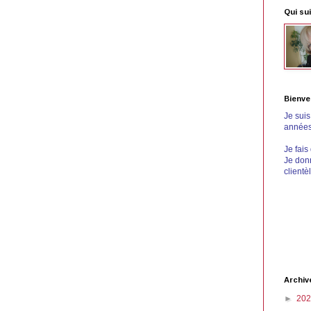
Qui sui
Bienve
Je sui
années 
Je fais
Je donn
clientè
Archiv
►
20