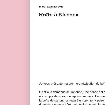
mardi 12 juillet 2011
Boîte à Kleenex
Je vous présente ma première réalisation de bo
C’est à la demande de Johanne, une bonne collègue
été simple dans sa conception première. Pourq
la boîte de carton, j’ai réalisé un premier « patr
découpant chaque côté, puis coller ensemble ces 