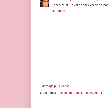
L'effet est joli. Te voilà donc experte en 'pat
Répondre
Message plus récent
S'abonner à :
Publier des commentaires (Atom)