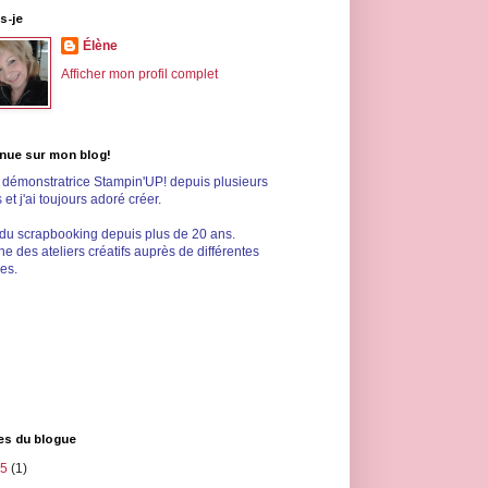
s-je
Élène
Afficher mon profil complet
nue sur mon blog!
s démonstratrice Stampin'UP! depuis plusieurs
et j'ai toujours adoré créer.
 du scrapbooking depuis plus de 20 ans.
e des ateliers créatifs auprès de différentes
les.
es du blogue
25
(1)