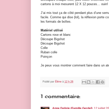
cartons à moi mesurent 12 X 12 pouces… ouin!
J’ai mis tout ça de côté pendant plus d’une sem
facile. Comme qui dise (lol), la réflexion porte c
les formats de boîtes.
Matériel utilisé
Cartons rose et blanc
Découpe Bigshot
Découpe Bigshot
Colle
Ruban colle
Poinçon
Je peux vous montrer comment faire dans un ate
Publié par
Élène
à
12 h 28
1 commentaire:
Anne Delisle (Famille Gerdel)
12 juillet 