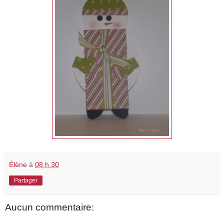
Élène
à
08 h 30
Partager
Aucun commentaire: