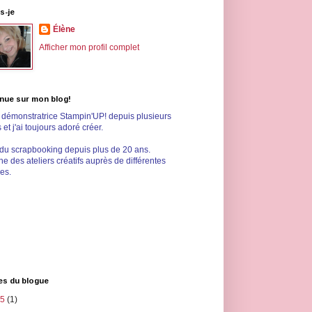
s-je
Élène
Afficher mon profil complet
nue sur mon blog!
s démonstratrice Stampin'UP! depuis plusieurs
et j'ai toujours adoré créer.
 du scrapbooking depuis plus de 20 ans.
e des ateliers créatifs auprès de différentes
les.
es du blogue
25
(1)