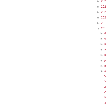
►
20
►
20
►
20
►
20
►
20
▼
20
►
►
o
►
►
►
j
►
j
►
▼
a
A
J
U
P
M
U