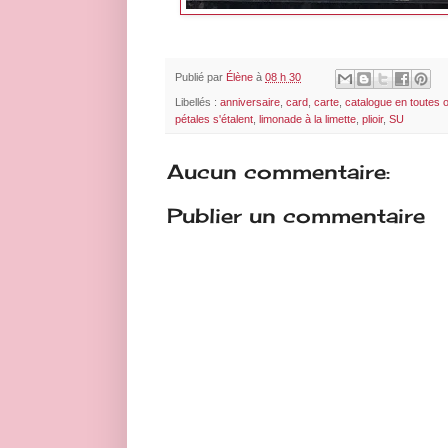
Publié par
Élène
à
08 h 30
Libellés :
anniversaire
,
card
,
carte
,
catalogue en toutes 
pétales s'étalent
,
limonade à la limette
,
plioir
,
SU
Aucun commentaire:
Publier un commentaire