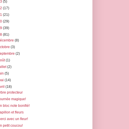
23
(5)
22
(17)
21
(21)
20
(29)
19
(39)
18
(81)
décembre
(8)
ctobre
(3)
septembre
(2)
août
(1)
uillet
(2)
uin
(5)
mai
(14)
vril
(18)
rbre protecteur
ournée magique!
n bloc note bonifié!
apillon et fleurs
erci avec un fleur!
n petit coucou!