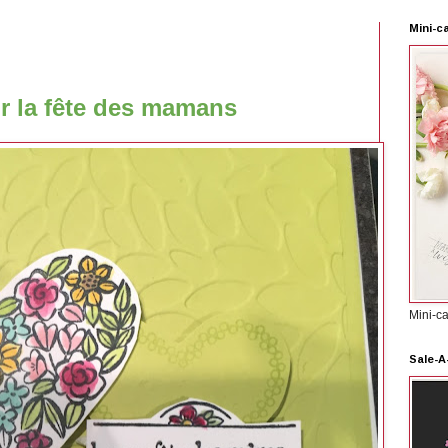
Mini-c
ur la fête des mamans
Mini-c
Sale-A