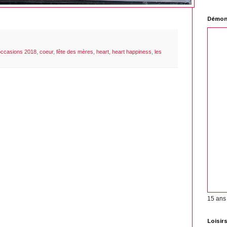
Démons
occasions 2018
,
coeur
,
fête des mères
,
heart
,
heart happiness
,
les
15 ans
Loisir