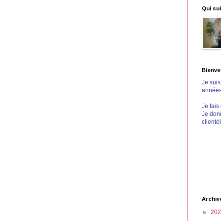
Qui sui
Bienve
Je sui
années 
Je fais
Je donn
clientè
Archiv
►
20