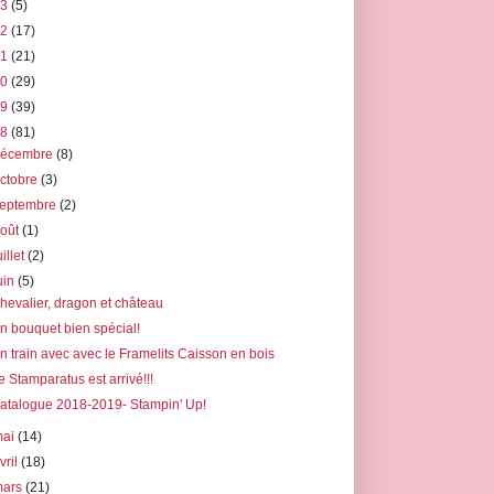
23
(5)
22
(17)
21
(21)
20
(29)
19
(39)
18
(81)
décembre
(8)
ctobre
(3)
septembre
(2)
août
(1)
uillet
(2)
uin
(5)
hevalier, dragon et château
n bouquet bien spécial!
n train avec avec le Framelits Caisson en bois
e Stamparatus est arrivé!!!
atalogue 2018-2019- Stampin' Up!
mai
(14)
vril
(18)
mars
(21)