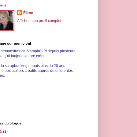
s-je
Élène
Afficher mon profil complet
nue sur mon blog!
s démonstratrice Stampin'UP! depuis plusieurs
et j'ai toujours adoré créer.
 du scrapbooking depuis plus de 20 ans.
e des ateliers créatifs auprès de différentes
les.
es du blogue
25
(1)