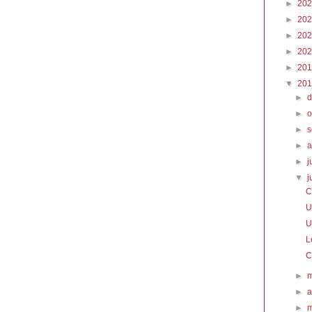
►
20
►
20
►
20
►
20
►
20
▼
20
►
►
o
►
►
►
j
▼
j
C
U
U
L
C
►
►
a
►