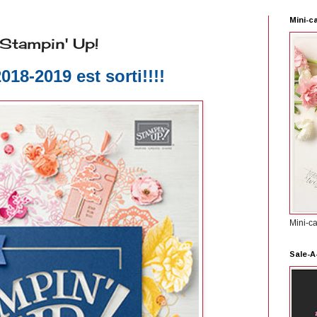
Mini-c
tampin' Up!
018-2019 est sorti!!!!
Mini-c
Sale-A