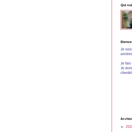
Qui sui
Bienve
Je sui
années 
Je fais
Je donn
clientè
Archiv
►
20