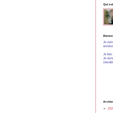
Qui sui
Bienve
Je sui
années 
Je fais
Je donn
clientè
Archiv
►
20