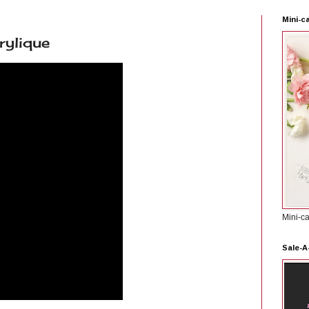
Mini-c
rylique
Mini-c
Sale-A