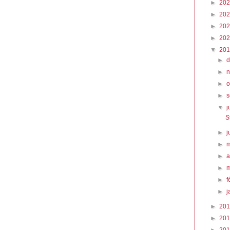
►
20
►
20
►
20
►
20
▼
20
►
►
►
o
►
▼
j
S
►
j
►
►
a
►
►
f
►
j
►
20
►
20