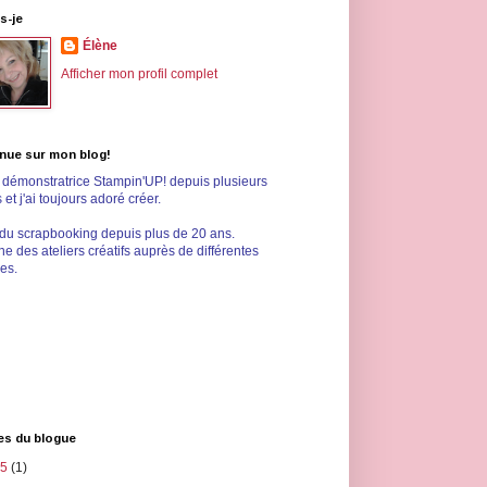
s-je
Élène
Afficher mon profil complet
nue sur mon blog!
s démonstratrice Stampin'UP! depuis plusieurs
et j'ai toujours adoré créer.
 du scrapbooking depuis plus de 20 ans.
e des ateliers créatifs auprès de différentes
les.
es du blogue
25
(1)