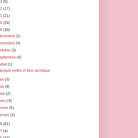
23
(5)
22
(17)
21
(21)
20
(29)
19
(39)
décembre
(1)
novembre
(4)
ctobre
(3)
septembre
(4)
uillet
(1)
tampin writes et bloc acrylique
uin
(3)
mai
(9)
vril
(2)
mars
(4)
évrier
(5)
anvier
(3)
18
(81)
17
(4)