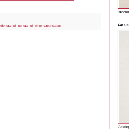
Brochu
Catalo
pide
,
stampin up
,
stampin write
,
vaporisateur
Catalo