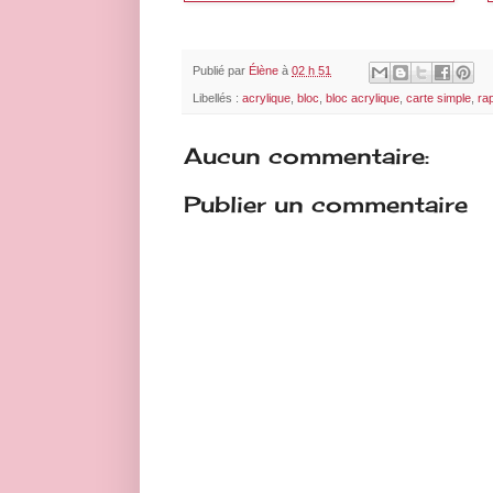
Publié par
Élène
à
02 h 51
Libellés :
acrylique
,
bloc
,
bloc acrylique
,
carte simple
,
ra
Aucun commentaire:
Publier un commentaire