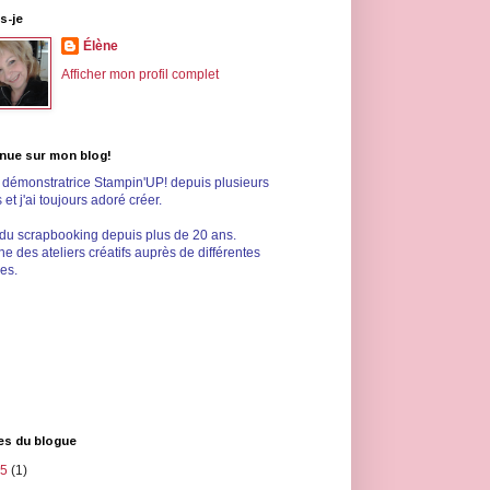
s-je
Élène
Afficher mon profil complet
nue sur mon blog!
s démonstratrice Stampin'UP! depuis plusieurs
et j'ai toujours adoré créer.
 du scrapbooking depuis plus de 20 ans.
e des ateliers créatifs auprès de différentes
les.
es du blogue
25
(1)