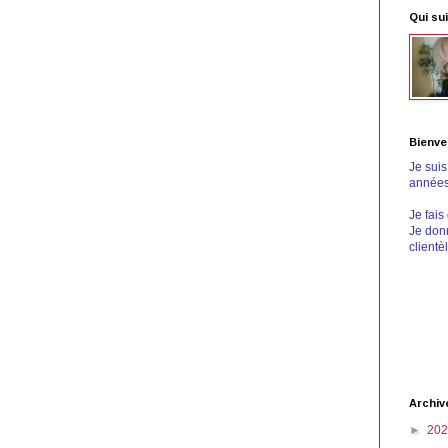
Qui sui
Bienve
Je sui
années 
Je fais
Je donn
clientè
Archiv
►
20