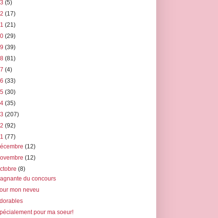
23
(5)
22
(17)
21
(21)
20
(29)
19
(39)
18
(81)
17
(4)
16
(33)
15
(30)
14
(35)
13
(207)
12
(92)
11
(77)
décembre
(12)
novembre
(12)
ctobre
(8)
agnante du concours
our mon neveu
dorables
pécialement pour ma soeur!