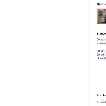
Qui sui
Bienve
Je sui
années 
Je fais
Je donn
clientè
Archiv
►
20