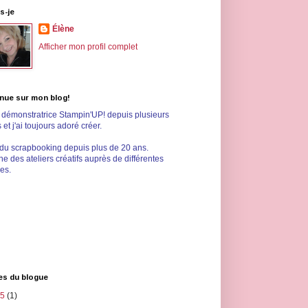
s-je
Élène
Afficher mon profil complet
nue sur mon blog!
s démonstratrice Stampin'UP! depuis plusieurs
et j'ai toujours adoré créer.
 du scrapbooking depuis plus de 20 ans.
e des ateliers créatifs auprès de différentes
les.
es du blogue
25
(1)