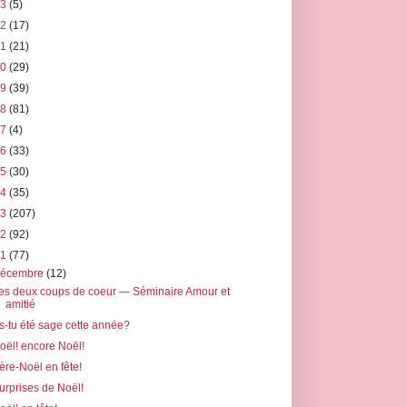
23
(5)
22
(17)
21
(21)
20
(29)
19
(39)
18
(81)
17
(4)
16
(33)
15
(30)
14
(35)
13
(207)
12
(92)
11
(77)
décembre
(12)
es deux coups de coeur — Séminaire Amour et
amitié
s-tu été sage cette année?
oël! encore Noël!
ère-Noël en fête!
urprises de Noël!