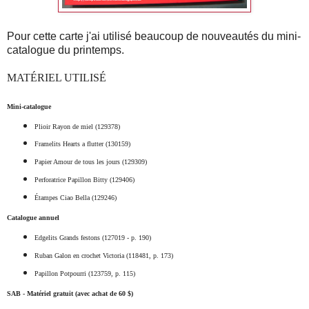
Pour cette carte j'ai utilisé beaucoup de nouveautés du mini-
catalogue du printemps.
MATÉRIEL UTILISÉ
Mini-catalogue
Plioir Rayon de miel (129378)
Framelits Hearts a flutter (130159)
Papier Amour de tous les jours (129309)
Perforatrice Papillon Bitty (129406)
Étampes Ciao Bella (129246)
Catalogue annuel
Edgelits Grands festons (127019 - p. 190)
Ruban Galon en crochet Victoria (118481, p. 173)
Papillon Potpourri (123759, p. 115)
SAB - Matériel gratuit (avec achat de 60 $)