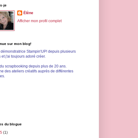
s-je
Élène
Afficher mon profil complet
nue sur mon blog!
s démonstratrice Stampin'UP! depuis plusieurs
et j'ai toujours adoré créer.
 du scrapbooking depuis plus de 20 ans.
e des ateliers créatifs auprès de différentes
les.
es du blogue
25
(1)