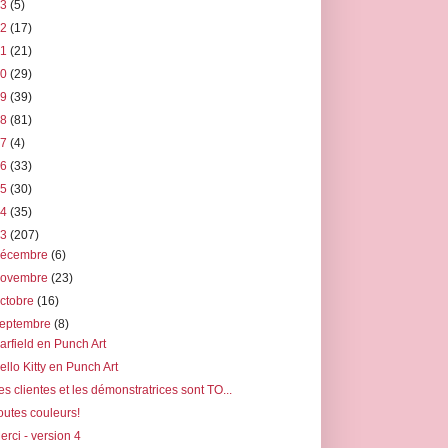
23
(5)
22
(17)
21
(21)
20
(29)
19
(39)
18
(81)
17
(4)
16
(33)
15
(30)
14
(35)
13
(207)
décembre
(6)
novembre
(23)
ctobre
(16)
septembre
(8)
arfield en Punch Art
ello Kitty en Punch Art
es clientes et les démonstratrices sont TO...
outes couleurs!
erci - version 4