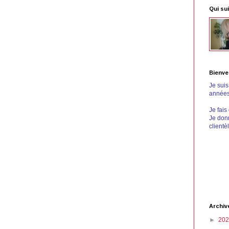
Qui sui
Bienve
Je sui
années 
Je fais
Je donn
clientè
Archiv
►
20