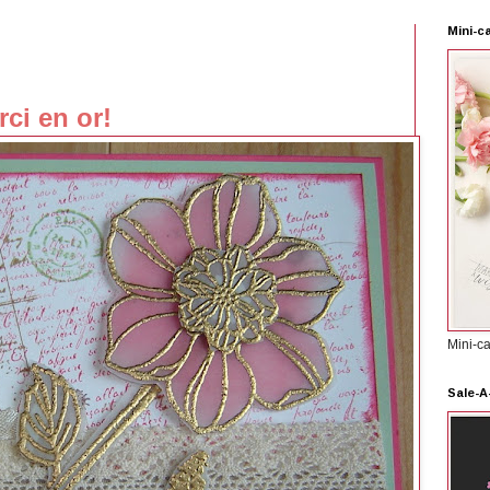
Mini-c
ci en or!
Mini-c
Sale-A