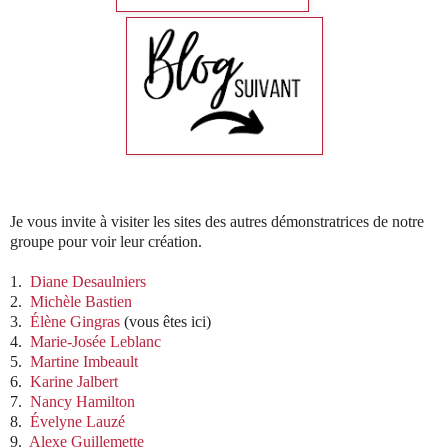
Je vous invite à visiter les sites des autres démonstratrices de notre
groupe pour voir leur création.
1.
Diane Desaulniers
2.
Michèle Bastien
3.
Élène Gingras
(vous êtes ici)
4.
Marie-Josée Leblanc
5.
Martine Imbeault
6.
Karine Jalbert
7.
Nancy Hamilton
8.
Évelyne Lauzé
9.
Alexe Guillemette