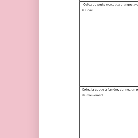
Collez de petits morceaux orangés av
la Snail.
Collez la queue à l'arrière, donnez un 
de mouvement.