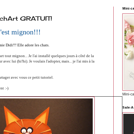
Mini-c
nchArt GRATUIT!
'est mignon!!!
amie Didi!!!
Elle adore les chats.
t tout mignon... Je l'ai installé quelques jours à côté de la
vec lui (hi!hi). Je voulais l'adopter, mais... je l'ai mis à la
artager avec vous ce petit tutoriel.
nt :-)
Mini-c
Sale-A