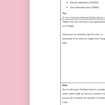
Bande adhésive (104294)
Encre Moutarde forte (126964)
Truc
Si vous n'avez pas la découpe Parfaits fanions,
Taillez tous les morceaux qui apparaiss
sur l'image.
Encrez tous les morceaus (sauf les yeux, la
moustache et les stries du visage) (voir l'ima
haut).
Note
Sur la découpe Parfaits fanions, posit
votre carton (plié en deux) à environ 1|
pouce de la pointe de manière à forme
carte.