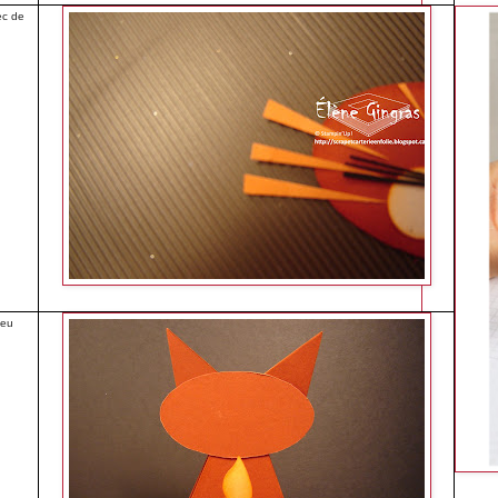
ec de
peu