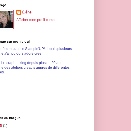
s-je
Élène
Afficher mon profil complet
nue sur mon blog!
s démonstratrice Stampin'UP! depuis plusieurs
et j'ai toujours adoré créer.
 du scrapbooking depuis plus de 20 ans.
e des ateliers créatifs auprès de différentes
les.
es du blogue
25
(1)