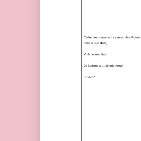
Collez les moustaches avec des Points
colle (Glue dots).
Voilà le résultat!
Je l'adore tout simplement!!!!!
Et vous?