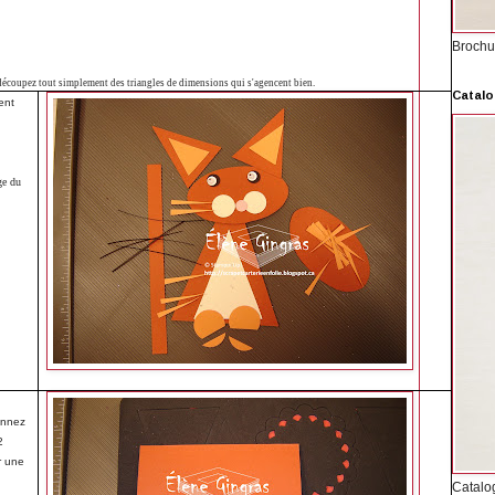
Brochu
 découpez tout simplement des triangles de dimensions qui s'agencent bien.
Catalo
ent
ge du
ionnez
2
r une
Catalo