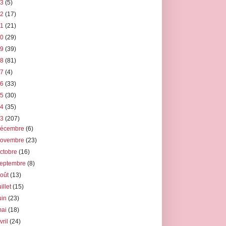
23
(5)
22
(17)
21
(21)
20
(29)
19
(39)
18
(81)
17
(4)
16
(33)
15
(30)
14
(35)
13
(207)
décembre
(6)
novembre
(23)
ctobre
(16)
septembre
(8)
août
(13)
uillet
(15)
uin
(23)
mai
(18)
vril
(24)