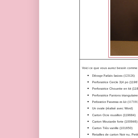
Voici ce que vous aurez besoin comme 
Découpe Parfaits fanions (123126)
Perforatrice Cercle 3|4 po (1198
Perforatrice Chouette en kit (11
Perforatrice Fanions triangulaire
Perforatrice Passereau en kit (117191
Un ovale (réalisé avec Word)
Carton Ocre rousillon (119684)
Carton Moutarde forte (100946)
Carton Très vanille (101650)
Retailles de carton Noir nu, Peti