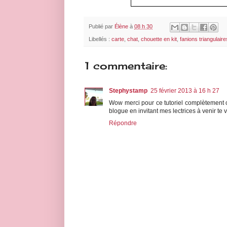
Publié par
Élène
à
08 h 30
Libellés :
carte
,
chat
,
chouette en kit
,
fanions triangulaire
1 commentaire:
Stephystamp
25 février 2013 à 16 h 27
Wow merci pour ce tutoriel complètement ch
blogue en invitant mes lectrices à venir te vi
Répondre