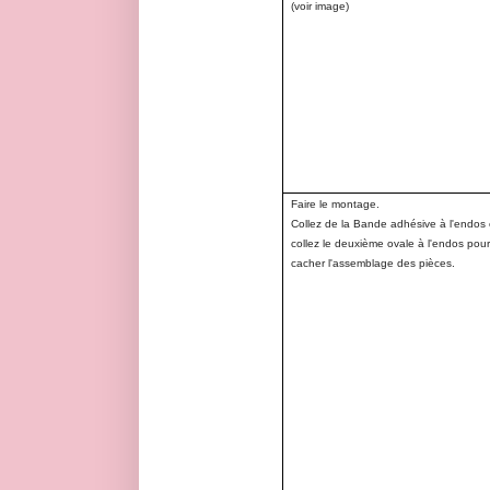
(voir image)
Faire le montage.
Collez de la Bande adhésive à l'endos 
collez le deuxième ovale à l'endos pou
cacher l'assemblage des pièces.