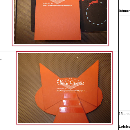
Démons
et
r
15 ans
Loisir