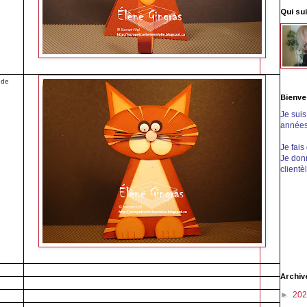
Qui sui
 de
Bienve
Je sui
années 
Je fais
Je donn
clientè
Archiv
►
20