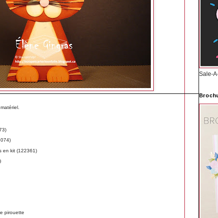
Sale-A
Brochu
matériel.
73)
8074)
s en kit (122361)
)
te pirouette