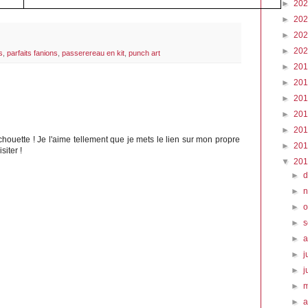
►
20
►
20
►
20
►
20
s
,
parfaits fanions
,
passerereau en kit
,
punch art
►
20
►
20
►
20
►
20
►
20
ouette ! Je l'aime tellement que je mets le lien sur mon propre
►
20
siter !
▼
20
►
►
►
o
►
►
►
j
►
j
►
►
a