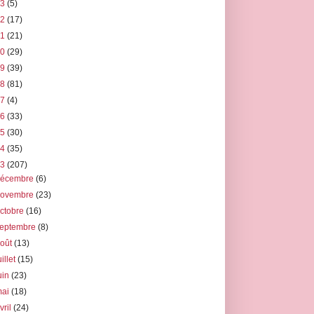
23
(5)
22
(17)
21
(21)
20
(29)
19
(39)
18
(81)
17
(4)
16
(33)
15
(30)
14
(35)
13
(207)
décembre
(6)
novembre
(23)
ctobre
(16)
septembre
(8)
août
(13)
uillet
(15)
uin
(23)
mai
(18)
vril
(24)