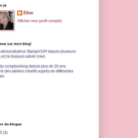
s-je
Élène
Afficher mon profil complet
nue sur mon blog!
s démonstratrice Stampin'UP! depuis plusieurs
et j'ai toujours adoré créer.
 du scrapbooking depuis plus de 20 ans.
e des ateliers créatifs auprès de différentes
les.
es du blogue
25
(1)