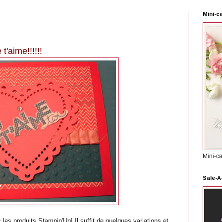
Mini-c
 t'aime!!!!!!
Mini-c
Sale-A
les produits Stampin'Up! Il suffit de quelques variations et