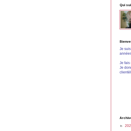
Qui sui
Bienve
Je sui
années 
Je fais
Je donn
clientè
Archiv
►
20