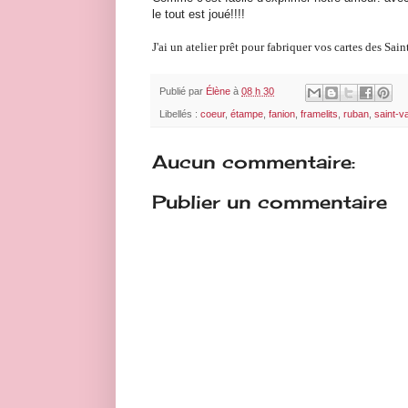
le tout est joué!!!!
J'ai un atelier prêt pour fabriquer vos cartes des Sai
Publié par
Élène
à
08 h 30
Libellés :
coeur
,
étampe
,
fanion
,
framelits
,
ruban
,
saint-va
Aucun commentaire:
Publier un commentaire