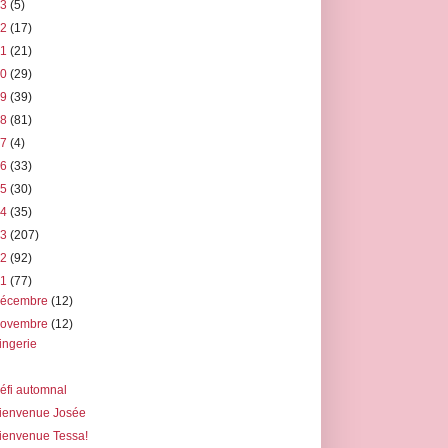
23
(5)
22
(17)
21
(21)
20
(29)
19
(39)
18
(81)
17
(4)
16
(33)
15
(30)
14
(35)
13
(207)
12
(92)
11
(77)
décembre
(12)
novembre
(12)
ingerie
éfi automnal
ienvenue Josée
ienvenue Tessa!