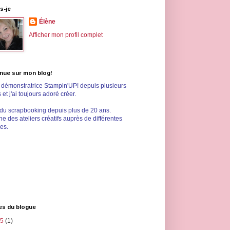
s-je
Élène
Afficher mon profil complet
nue sur mon blog!
s démonstratrice Stampin'UP! depuis plusieurs
et j'ai toujours adoré créer.
 du scrapbooking depuis plus de 20 ans.
e des ateliers créatifs auprès de différentes
les.
es du blogue
25
(1)