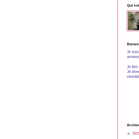
Qui sui
Bienve
Je sui
années 
Je fais
Je donn
clientè
Archiv
►
20