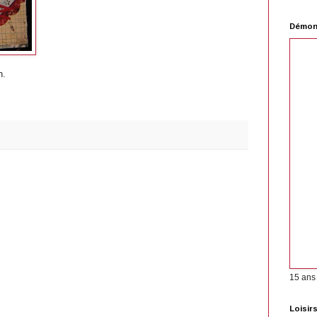
Démons
h.
15 ans
Loisir