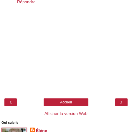
Répondre
‹
›
Accueil
Afficher la version Web
Qui suis-je
Élène