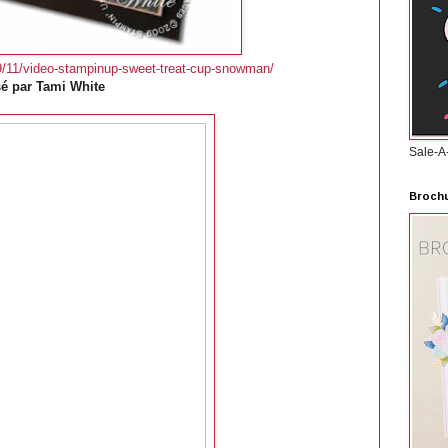
9/11/video-stampinup-sweet-treat-cup-snowman/
sé par Tami White
Sale-A
Brochu