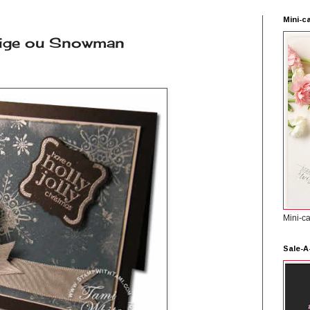
Mini-c
eige ou Snowman
Mini-c
Sale-A