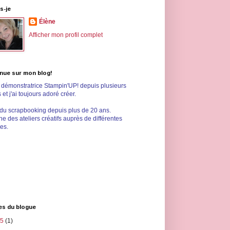
s-je
Élène
Afficher mon profil complet
nue sur mon blog!
s démonstratrice Stampin'UP! depuis plusieurs
et j'ai toujours adoré créer.
 du scrapbooking depuis plus de 20 ans.
e des ateliers créatifs auprès de différentes
les.
es du blogue
25
(1)