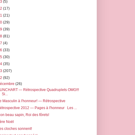
23
(5)
22
(17)
21
(21)
20
(29)
19
(39)
18
(81)
17
(4)
16
(33)
15
(30)
14
(35)
13
(207)
12
(92)
décembre
(26)
UNCHART — Rétrospective Quadruplets OMG!!!
Si...
e Masculin à l'honneur! — Rétrospective
étrospective 2012 — Pages à l'honneur Les ...
on beau sapin, Roi des fôrets!
ère Noël
es cloches sonnent!