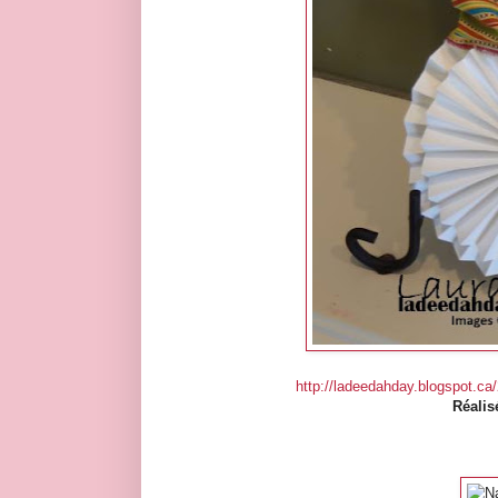
http://ladeedahday.blogspot.ca
Réalis