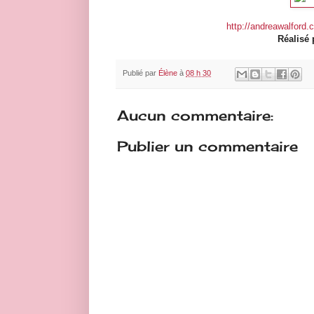
http://andreawalford
Réalisé
Publié par
Élène
à
08 h 30
Aucun commentaire:
Publier un commentaire