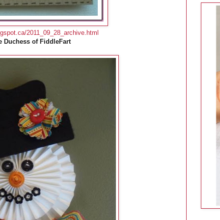
.blogspot.ca/2011_09_28_archive.html
e Duchess of FiddleFart