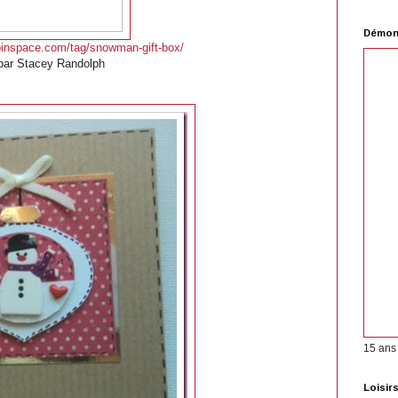
Démons
inspace.com/tag/snowman-gift-box/
par Stacey Randolph
15 ans
Loisir