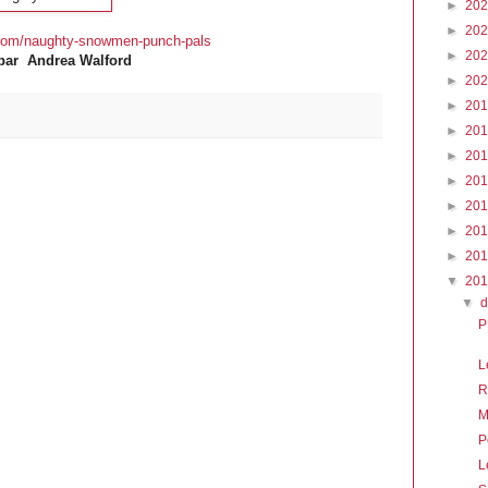
►
20
►
20
.com/naughty-snowmen-punch-pals
►
20
 par Andrea Walford
►
20
►
20
►
20
►
20
►
20
►
20
►
20
►
20
▼
20
▼
P
L
R
M
P
L