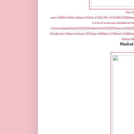
http:/
start=100&hl=fr&tbo=d&qscrl=1&rlz=1T4ACAW_frCA338CA338&biw=
/circle-of-snowmen-love&docid=
content/uploads/Day%252520SixValentine%252520Snowman%25
4Cw&zoom=1&iact=hc&vpx=207&vpy=160&dur=173&hovh=224&hov
&ndsp=44&
Réalis