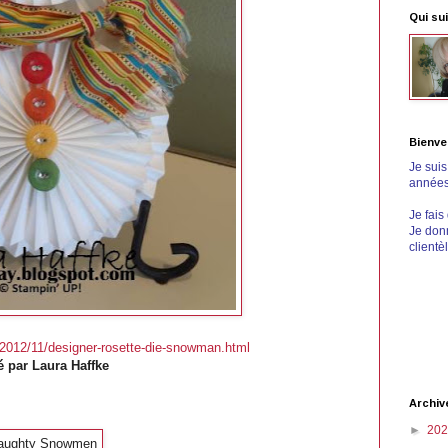
Qui sui
Bienve
Je sui
années 
Je fais
Je donn
clientè
/2012/11/designer-rosette-die-snowman.html
é par Laura Haffke
Archiv
►
20