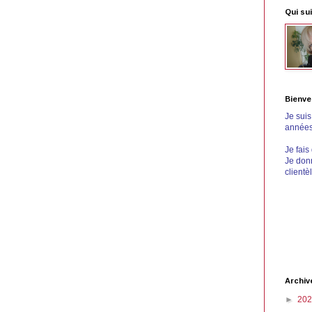
Qui sui
Bienve
Je sui
années 
Je fais
Je donn
clientè
Archiv
►
20