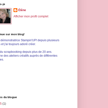
s-je
Élène
Afficher mon profil complet
nue sur mon blog!
s démonstratrice Stampin'UP! depuis plusieurs
et j'ai toujours adoré créer.
 du scrapbooking depuis plus de 20 ans.
e des ateliers créatifs auprès de différentes
les.
es du blogue
25
(1)