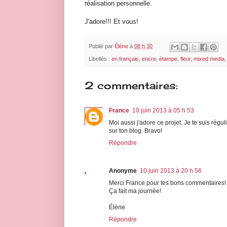
réalisation personnelle.
J'adore!!! Et vous!
Publié par
Élène
à
08 h 30
Libellés :
en français
,
encre
,
étampe
,
fleur
,
mixed media
2 commentaires:
France
10 juin 2013 à 05 h 53
Moi aussi j'adore ce projet. Je te suis régu
sur ton blog. Bravo!
Répondre
Anonyme
10 juin 2013 à 20 h 56
Merci France pour tes bons commentaires!
Ça fait ma journée!
Élène
Répondre