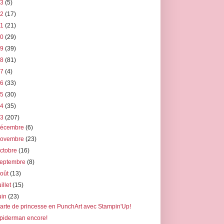
23
(5)
22
(17)
21
(21)
20
(29)
19
(39)
18
(81)
17
(4)
16
(33)
15
(30)
14
(35)
13
(207)
décembre
(6)
novembre
(23)
ctobre
(16)
septembre
(8)
août
(13)
uillet
(15)
uin
(23)
arte de princesse en PunchArt avec Stampin'Up!
piderman encore!